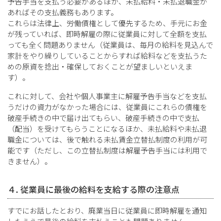
予告手当を支払う必要があるほか、未払給料・未払退職金が
あればその支払義務もあります。
これらは法律上、労働債権として優先するため、手元にお金
が残っていれば、即時解雇の際に従業員に対して全額を支払
っても全く問題ありません（従業員は、毎月の給料を見込んで
家計をやり繰りしていることからすれば給料などを支払うた
めの原資を捻出・確保しておくことが望ましいといえま
す）。
これに対して、会社や個人事業主に解雇予告手当などを支払
うだけの資力がなかった場合には、従業員にこれらの債権を
破産手続きの中で届け出てもらい、破産手続きの中で支払
（配当）を受けてもらうことになるほか、未払給料や未払退
職金については、後で触れる未払賃金立替払制度の利用が可
能です（ただし、この立替払制度は解雇予告手当には利用で
きません）。
４. 従業員に最後の給料を支給する際の注意点
すでにお話したとおり、廃業当日に従業員に即時解雇を通知