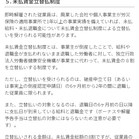
５. 未払賃金立替払制度
即時解雇された従業員は、廃業した会社や個人事業主が労災
保険の適用事業所で1年以上の事業実績を備えていれば、未払
給料・未払退職金について未払賃金立替払制度による立替払
いを受けられる可能性があります。
未払賃金立替払制度とは、事業主が倒産したことで、給料や
退職金が支払われないまま退職した労働者に対して、独立行政
法人労働者健康安全機構が事業主に代わって、未払賃金の８割
を立替払いする制度です。
ただし、立替払いを受けられるのは、破産申立て日（あるい
は事実上の倒産認定申請日）の6ヶ月前から2年の間に退職し
た従業員に限られます。
また、立替払いの対象となるのは、退職日の6ヶ月前の日以降
に支払日が到来している給料と退職金です（ボーナスや解雇
予告手当は立替払の対象にはならないため注意が必要で
す）。
立替払いされる金額は、未払賃金総額の8割ですが、従業員の