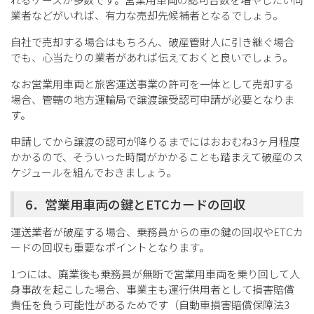
業者などがいれば、有力な売却先候補者となるでしょう。
自社で売却する場合はもちろん、破産管財人に引き継ぐ場合
でも、心当たりの業者があれば伝えておくと良いでしょう。
なお営業用車両と旅客運送事業の許可を一体として売却する
場合、管轄の地方運輸局で譲渡譲受認可申請が必要となりま
す。
申請してから譲渡の認可が降りるまでにはおおむね3ヶ月程度
かかるので、そういった時間がかかることも踏まえて破産のス
ケジュールを組んでおきましょう。
6．営業用車両の鍵とETCカードの回収
運送業者が破産する場合、乗務員からの車の鍵の回収やETCカ
ードの回収も重要なポイントとなります。
1つには、廃業後も乗務員が無断で営業用車両を乗り回して人
身事故を起こした場合、事業主も運行供用者として損害賠償
責任を負う可能性があるためです（自動車損害賠償保障法3